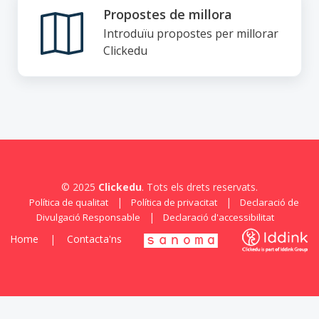
Propostes de millora
Introduïu propostes per millorar
Clickedu
© 2025
Clickedu
. Tots els drets reservats.
|
|
Política de qualitat
Política de privacitat
Declaració de
|
Divulgació Responsable
Declaració d'accessibilitat
Home
|
Contacta'ns