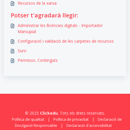
Recursos de la xarxa
Potser t'agradarà llegir:
Administrar les llicències digitals - Importador
Marsupial
Configuració i validació de les carpetes de recursos
Suro
Permisos. Continguts
© 2025
Clickedu
. Tots els drets reservats.
|
|
Política de qualitat
Política de privacitat
Declaració de
|
Divulgació Responsable
Declaració d'accessibilitat