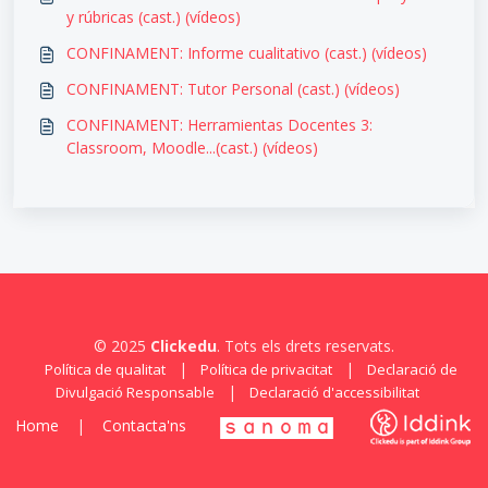
y rúbricas (cast.) (vídeos)
CONFINAMENT: Informe cualitativo (cast.) (vídeos)
CONFINAMENT: Tutor Personal (cast.) (vídeos)
CONFINAMENT: Herramientas Docentes 3:
Classroom, Moodle...(cast.) (vídeos)
© 2025
Clickedu
. Tots els drets reservats.
|
|
Política de qualitat
Política de privacitat
Declaració de
|
Divulgació Responsable
Declaració d'accessibilitat
Home
|
Contacta'ns