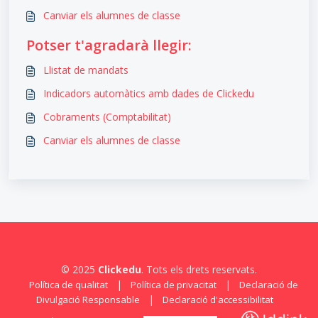
Canviar els alumnes de classe
Potser t'agradarà llegir:
Llistat de mandats
Indicadors automàtics amb dades de Clickedu
Cobraments (Comptabilitat)
Canviar els alumnes de classe
© 2025
Clickedu
. Tots els drets reservats.
|
|
Política de qualitat
Política de privacitat
Declaració de
|
Divulgació Responsable
Declaració d'accessibilitat