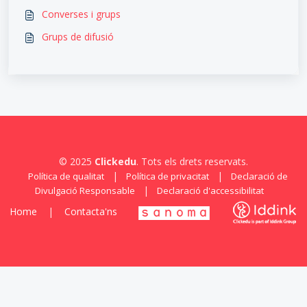
Converses i grups
Grups de difusió
© 2025
Clickedu
. Tots els drets reservats.
|
|
Política de qualitat
Política de privacitat
Declaració de
|
Divulgació Responsable
Declaració d'accessibilitat
Home
|
Contacta'ns