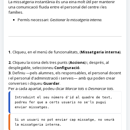
La missatgeria instantània és una eina molt útil per mantenir
una comunicació fluida entre el personal del centre i les
famílies.
Permís necessari:
Gestionar la missatgeria interna
.
1.
Cliqueu, en el menú de funcionalitats, (
Missatgeria interna
).
2.
Cliqueu la icona dels tres punts (
Accions
) i, després, al
desplegable, seleccioneu
Configuració
.
3.
Definiu —pels alumnes, els responsables, el personal docent
i el personal d'administració i serveis— amb qui poden crear
converses i cliqueu
Guardar
.
Per a cada apartat, podeu clicar
Marcar tots
o
Desmarcar tots
.
Introduint el seu número d'id al quadre de text, 
podreu fer que a certs usuaris no se'ls pugui 
enviar missatges.
Si un usuari no pot enviar cap missatge, no veurà 
la missatgeria interna.