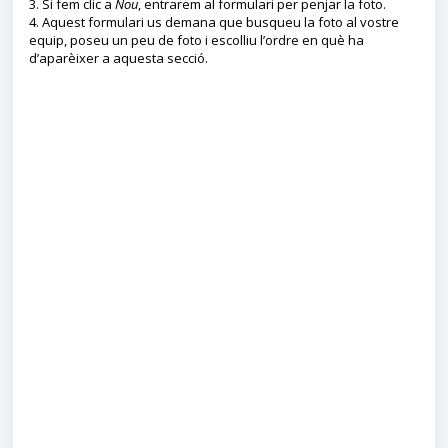
3. Si fem clic a
Nou
, entrarem al formulari per penjar la foto.
4. Aquest formulari us demana que busqueu la foto al vostre
equip, poseu un peu de foto i escolliu l’ordre en què ha
d’aparèixer a aquesta secció.