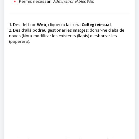
Permís necessari:
Administrar el bloc Web
1. Des del bloc
Web
, cliqueu a la icona
Col·legi virtual
.
2. Des d'allà podreu gestionar les imatges: donar-ne d’alta de
noves (Nou), modificar les existents (llapis) o esborrar-les
(paperera).