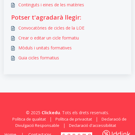
Continguts i eines de les matèries
Potser t'agradarà llegir:
Convocatòries de cicles de la LOE
Crear o editar un cicle formatiu
Mòduls i unitats formatives
Guia cicles formatius
© 2025
Clickedu
. Tots els drets reservats.
|
|
Política de qualitat
Política de privacitat
Declaració de
|
Divulgació Responsable
Declaració d'accessibilitat
Home
|
Contacta'ns