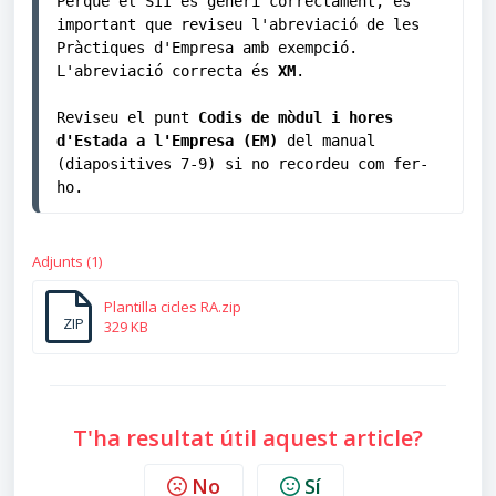
Perquè el SII es generi correctament, és 
important que reviseu l'abreviació de les 
Pràctiques d'Empresa amb exempció. 
L'abreviació correcta és 
XM
. 

Reviseu el punt 
Codis de mòdul i hores 
d'Estada a l'Empresa (EM)
 del manual 
(diapositives 7-9) si no recordeu com fer-
ho.
Adjunts (1)
Plantilla cicles RA.zip
ZIP
329 KB
T'ha resultat útil aquest article?
No
Sí