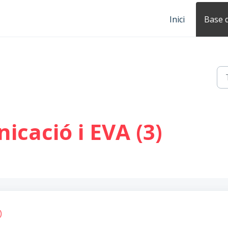
Inici
Base 
icació i EVA (3)
)