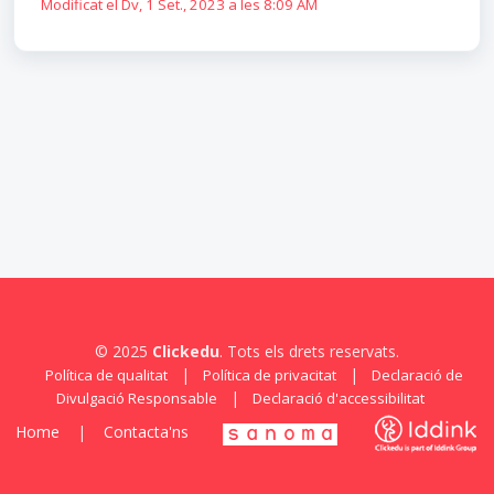
Modificat el Dv, 1 Set., 2023 a les 8:09 AM
© 2025
Clickedu
. Tots els drets reservats.
|
|
Política de qualitat
Política de privacitat
Declaració de
|
Divulgació Responsable
Declaració d'accessibilitat
Home
|
Contacta'ns