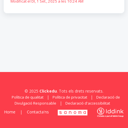
Modificat el Dl, 1 Set., 2025 a les 10:24 AM
© 2025
Clickedu
. Tots els drets reservats.
|
|
Política de qualitat
Política de privacitat
Declaració de
|
Divulgació Responsable
Declaració d'accessibilitat
Home
|
Contacta'ns