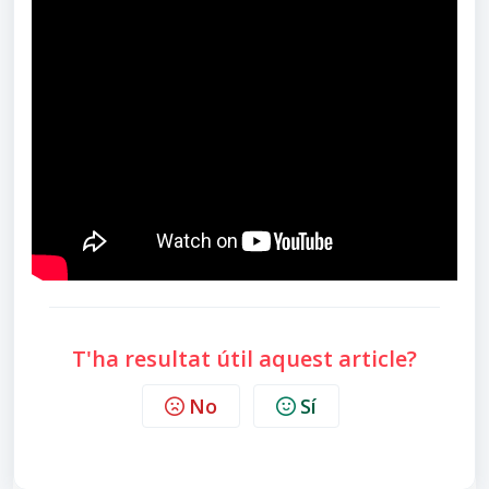
T'ha resultat útil aquest article?
No
Sí