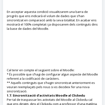
En acceptar aquesta condició visualitzarem una barra de
progrés que ens indicarà el volum de dades que s’han
sincronitzat en comparació amb la seva totalitat. En acabar ens
mostrarà el 100% completat i ja disposarem dels continguts dins
la base de dades del Moodle.
Cal tenir en compte el següent sobre el Moodle:
* És possible que s’hagi de configurar algun aspecte del Moodle
referent a la codificació de caràcters.
** Aquells continguts que s’hagin sincronitzat anteriorment es
veuran reemplaçats pels nous si es decideix fer una nova
sincronització.
1.7. Sincronització d’activitats Moodle al Clickedu
Per tal de traspassar les activitats del Moodle al Clickedu cal
que ens dirigim, dins el Clickedu com a professor d'una matèria,