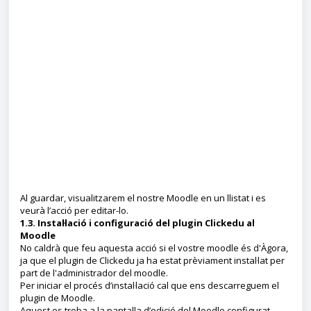
Al guardar, visualitzarem el nostre Moodle en un llistat i es
veurà l’acció per editar-lo.
1.3. Instal·lació i configuració del plugin Clickedu al
Moodle
No caldrà que feu aquesta acció si el vostre moodle és d'Àgora,
ja que el plugin de Clickedu ja ha estat prèviament instal·lat per
part de l'administrador del moodle.
Per iniciar el procés d’instal·lació cal que ens descarreguem el
plugin de Moodle.
Aquest es troba a la pantalla d’edició del Moodle configurat