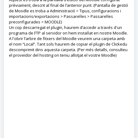
prèviament, descrit al final de l’anterior punt. (Pantalla de gestió
de Moodle es troba a Administració > Tipus, configuracions i
importacions/exportacions > Passarel·les > Passarel·les
preconfigurades > MOODLE)
Un cop descarregat el plugin, haurem d’accedir a través d'un
programa de FTP al servidor on hem instal·lat en nostre Moodle.
A l'obrir l’arbre de fitxers del Moodle veurem una carpeta amb
el nom “Local”. Tant sols haurem de copiar el plugin de Clickedu
descomprimit dins aquesta carpeta. (Per més detalls, consulteu
el proveïdor del hosting on teniu allotjat el vostre Moodle)