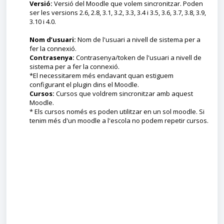
Versió:
Versió del Moodle que volem sincronitzar. Poden
ser les versions 2.6, 2.8, 3.1, 3.2, 3.3, 3.4 i 3.5, 3.6, 3.7, 3.8, 3.9,
3.10 i 4.0.
Nom d’usuari:
Nom de l'usuari a nivell de sistema per a
fer la connexió.
Contrasenya:
Contrasenya/token de l'usuari a nivell de
sistema per a fer la connexió.
*El necessitarem més endavant quan estiguem
configurant el plugin dins el Moodle.
Cursos:
Cursos que voldrem sincronitzar amb aquest
Moodle.
* Els cursos només es poden utilitzar en un sol moodle. Si
tenim més d'un moodle a l'escola no podem repetir cursos.