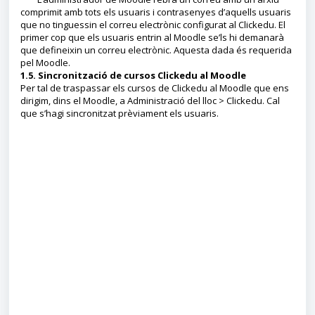
comprimit amb tots els usuaris i contrasenyes d’aquells usuaris
que no tinguessin el correu electrònic configurat al Clickedu. El
primer cop que els usuaris entrin al Moodle se’ls hi demanarà
que defineixin un correu electrònic. Aquesta dada és requerida
pel Moodle.
1.5. Sincronització de cursos Clickedu al Moodle
Per tal de traspassar els cursos de Clickedu al Moodle que ens
dirigim, dins el Moodle, a Administració del lloc > Clickedu. Cal
que s’hagi sincronitzat prèviament els usuaris.