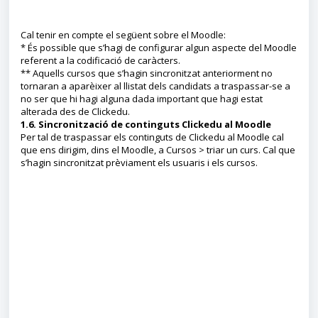
Cal tenir en compte el següent sobre el Moodle:
* És possible que s’hagi de configurar algun aspecte del Moodle
referent a la codificació de caràcters.
** Aquells cursos que s’hagin sincronitzat anteriorment no
tornaran a aparèixer al llistat dels candidats a traspassar-se a
no ser que hi hagi alguna dada important que hagi estat
alterada des de Clickedu.
1.6. Sincronització de continguts Clickedu al Moodle
Per tal de traspassar els continguts de Clickedu al Moodle cal
que ens dirigim, dins el Moodle, a Cursos > triar un curs. Cal que
s’hagin sincronitzat prèviament els usuaris i els cursos.