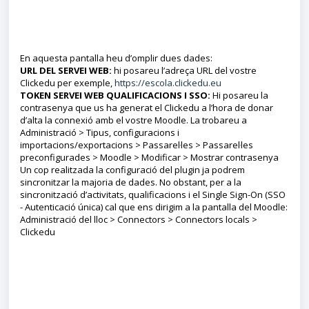
En aquesta pantalla heu d’omplir dues dades:
URL DEL SERVEI WEB:
hi posareu l’adreça URL del vostre
Clickedu per exemple,
https://escola.clickedu.eu
TOKEN SERVEI WEB QUALIFICACIONS I SSO:
Hi posareu la
contrasenya que us ha generat el Clickedu a l’hora de donar
d’alta la connexió amb el vostre Moodle. La trobareu a
Administració > Tipus, configuracions i
importacions/exportacions > Passarel·les > Passarel·les
preconfigurades > Moodle > Modificar > Mostrar contrasenya
Un cop realitzada la configuració del plugin ja podrem
sincronitzar la majoria de dades. No obstant, per a la
sincronització d’activitats, qualificacions i el Single Sign-On (SSO
- Autenticació única) cal que ens dirigim a la pantalla del Moodle:
Administració del lloc > Connectors > Connectors locals >
Clickedu