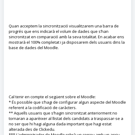
Quan acceptem la sincronització visualitzarem una barra de
progrés que ens indicarà el volum de dades que s’han
sincronitzat en comparació amb la seva totalitat. En acabar ens
mostrarà el 100% completat i ja disposarem dels usuaris dins la
base de dades del Moodle.
Cal tenir en compte el següent sobre el Moodle:
* És possible que s’hagi de configurar algun aspecte del Moodle
referent a la codificació de caràcters.
** Aquells usuaris que s’hagin sincronitzat anteriorment no
tornaran a aparèixer al llistat dels candidats a traspassar-se a
no ser que hi hagi alguna dada important que hagi estat
alterada des de Clickedu.
*** L’administrador de Moodle rebrà un correu amb un arxiu