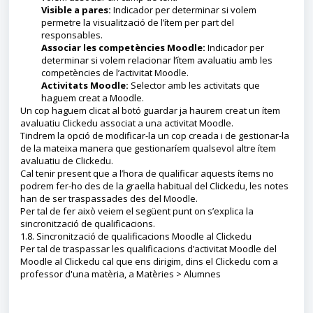
Visible a pares:
Indicador per determinar si volem
permetre la visualització de l’ítem per part del
responsables.
Associar les competències Moodle:
Indicador per
determinar si volem relacionar l’ítem avaluatiu amb les
competències de l’activitat Moodle.
Activitats Moodle:
Selector amb les activitats que
haguem creat a Moodle.
Un cop haguem clicat al botó guardar ja haurem creat un ítem
avaluatiu Clickedu associat a una activitat Moodle.
Tindrem la opció de modificar-la un cop creada i de gestionar-la
de la mateixa manera que gestionaríem qualsevol altre ítem
avaluatiu de Clickedu.
Cal tenir present que a l’hora de qualificar aquests ítems no
podrem fer-ho des de la graella habitual del Clickedu, les notes
han de ser traspassades des del Moodle.
Per tal de fer això veiem el següent punt on s’explica la
sincronització de qualificacions.
1.8. Sincronització de qualificacions Moodle al Clickedu
Per tal de traspassar les qualificacions d’activitat Moodle del
Moodle al Clickedu cal que ens dirigim, dins el Clickedu com a
professor d'una matèria, a Matèries > Alumnes