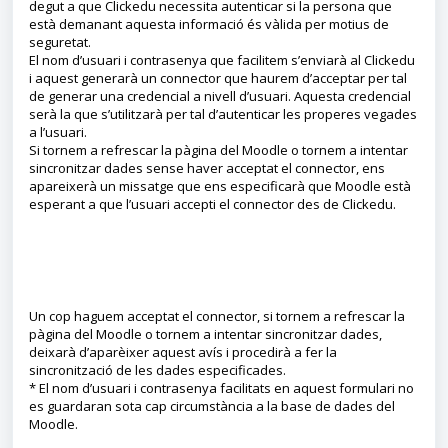
degut a que Clickedu necessita autenticar si la persona que
està demanant aquesta informació és vàlida per motius de
seguretat.
El nom d’usuari i contrasenya que facilitem s’enviarà al Clickedu
i aquest generarà un connector que haurem d’acceptar per tal
de generar una credencial a nivell d’usuari. Aquesta credencial
serà la que s’utilitzarà per tal d’autenticar les properes vegades
a l’usuari.
Si tornem a refrescar la pàgina del Moodle o tornem a intentar
sincronitzar dades sense haver acceptat el connector, ens
apareixerà un missatge que ens especificarà que Moodle està
esperant a que l’usuari accepti el connector des de Clickedu.
Un cop haguem acceptat el connector, si tornem a refrescar la
pàgina del Moodle o tornem a intentar sincronitzar dades,
deixarà d’aparèixer aquest avís i procedirà a fer la
sincronització de les dades especificades.
* El nom d’usuari i contrasenya facilitats en aquest formulari no
es guardaran sota cap circumstància a la base de dades del
Moodle.