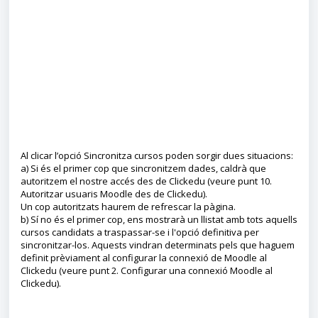
Al clicar l’opció Sincronitza cursos poden sorgir dues situacions:
a) Si és el primer cop que sincronitzem dades, caldrà que
autoritzem el nostre accés des de Clickedu (veure punt 10.
Autoritzar usuaris Moodle des de Clickedu).
Un cop autoritzats haurem de refrescar la pàgina.
b) Sí no és el primer cop, ens mostrarà un llistat amb tots aquells
cursos candidats a traspassar-se i l'opció definitiva per
sincronitzar-los. Aquests vindran determinats pels que haguem
definit prèviament al configurar la connexió de Moodle al
Clickedu (veure punt 2. Configurar una connexió Moodle al
Clickedu).