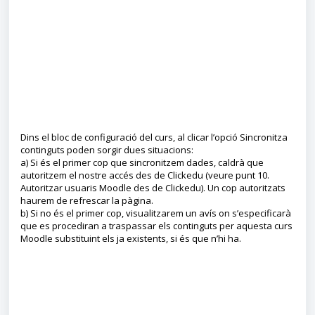
Dins el bloc de configuració del curs, al clicar l’opció Sincronitza
continguts poden sorgir dues situacions:
a) Si és el primer cop que sincronitzem dades, caldrà que
autoritzem el nostre accés des de Clickedu (veure punt 10.
Autoritzar usuaris Moodle des de Clickedu). Un cop autoritzats
haurem de refrescar la pàgina.
b) Si no és el primer cop, visualitzarem un avís on s’especificarà
que es procediran a traspassar els continguts per aquesta curs
Moodle substituint els ja existents, si és que n’hi ha.