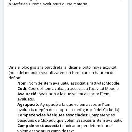
a Matèries > Ítems avaluatius d'una matèria.
Dins el bloc gris a la part dreta, al clicar el botó 'nova activitat
(nom del moodle)' visualitzarem un formulari on haurem de
definir:
Nom:
Nom del ítem avaluatiu associat a l’activitat Moodle.
Codi:
Codi del ítem avaluatiu associat a l’activitat Moodle.
Avaluació:
Avaluació a la que volem associar l’ítem
avaluatiu.
Agrupació:
Agrupació a la que volem associar l’ítem
avaluatiu (depèn de l'etapa i la configuració del Clickedu)
Competències bàsiques associades:
Competències
bàsiques de Clickedu que volem associar a l’ítem avaluatiu.
Camp de text associat:
Indicador per determinar si
volem associar un camp de text.