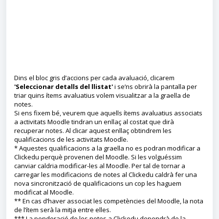
Dins el bloc gris d’accions per cada avaluació, clicarem
'Seleccionar detalls del llistat'
i se’ns obrirà la pantalla per
triar quins ítems avaluatius volem visualitzar a la graella de
notes.
Si ens fixem bé, veurem que aquells ítems avaluatius associats
a activitats Moodle tindran un enllaç al costat que dirà
recuperar notes. Al clicar aquest enllaç obtindrem les
qualificacions de les activitats Moodle.
* Aquestes qualificacions a la graella no es podran modificar a
Clickedu perquè provenen del Moodle. Si les volguéssim
canviar caldria modificar-les al Moodle. Per tal de tornar a
carregar les modificacions de notes al Clickedu caldrà fer una
nova sincronització de qualificacions un cop les haguem
modificat al Moodle.
** En cas d’haver associat les competències del Moodle, la nota
de l’ítem serà la mitja entre elles.
*** La ponderació de les notes a Clickedu dependrà de la