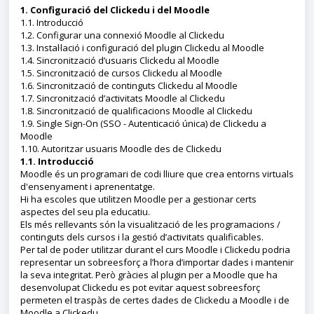
1. Configuració del Clickedu i del Moodle
1.1. Introducció
1.2. Configurar una connexió Moodle al Clickedu
1.3. Instal·lació i configuració del plugin Clickedu al Moodle
1.4. Sincronització d’usuaris Clickedu al Moodle
1.5. Sincronització de cursos Clickedu al Moodle
1.6. Sincronització de continguts Clickedu al Moodle
1.7. Sincronització d’activitats Moodle al Clickedu
1.8. Sincronització de qualificacions Moodle al Clickedu
1.9. Single Sign-On (SSO - Autenticació única) de Clickedu a
Moodle
1.10. Autoritzar usuaris Moodle des de Clickedu
1.1. Introducció
Moodle és un programari de codi lliure que crea entorns virtuals
d'ensenyament i aprenentatge.
Hi ha escoles que utilitzen Moodle per a gestionar certs
aspectes del seu pla educatiu.
Els més rellevants són la visualització de les programacions /
continguts dels cursos i la gestió d’activitats qualificables.
Per tal de poder utilitzar durant el curs Moodle i Clickedu podria
representar un sobreesforç a l’hora d’importar dades i mantenir
la seva integritat. Però gràcies al plugin per a Moodle que ha
desenvolupat Clickedu es pot evitar aquest sobreesforç
permeten el traspàs de certes dades de Clickedu a Moodle i de
Moodle a Clickedu.