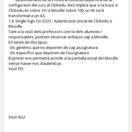
configuració del curs al Clickedu. Això implica que si la base a
Clickedu és sobre 10 i a Moodle sobre 100, un 45 serà
transformat a un 4,5.
1.9. Single Sign-On (SSO - Autenticació única) de Clickedu a
Moodle
Tant a la visió dels professors com la dels alumnes i
responsables, podrem observar enllaços cap a Moodle.
En tenim de dos tipus:
· Els genèrics que no depenen de cap assignatura
· Els específics que depenen de l’assignatura
El primer ens permetrà accedir a la pantalla inicial del Moodle
sense haver-nos d’autenticar.
Visió PD:
Visió ALU: