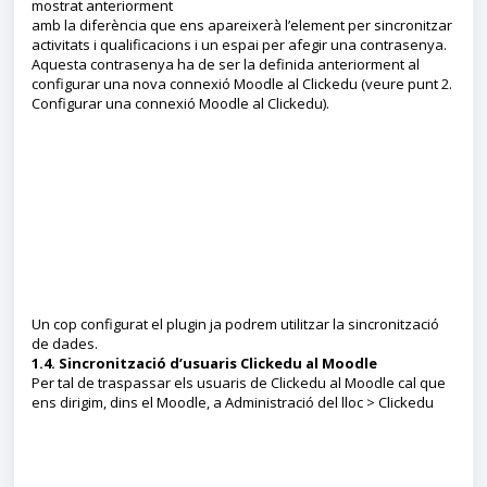
mostrat anteriorment
amb la diferència que ens apareixerà l’element per sincronitzar
activitats i qualificacions i un espai per afegir una contrasenya.
Aquesta contrasenya ha de ser la definida anteriorment al
configurar una nova connexió Moodle al Clickedu (veure punt 2.
Configurar una connexió Moodle al Clickedu).
Un cop configurat el plugin ja podrem utilitzar la sincronització
de dades.
1.4. Sincronització d’usuaris Clickedu al Moodle
Per tal de traspassar els usuaris de Clickedu al Moodle cal que
ens dirigim, dins el Moodle, a Administració del lloc > Clickedu