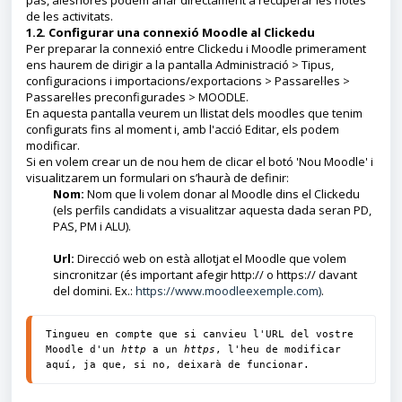
pas, aleshores podem anar directament a recuperar les notes
de les activitats.
1.2. Configurar una connexió Moodle al Clickedu
Per preparar la connexió entre Clickedu i Moodle primerament
ens haurem de dirigir a la pantalla Administració > Tipus,
configuracions i importacions/exportacions > Passarel·les >
Passarel·les preconfigurades > MOODLE.
En aquesta pantalla veurem un llistat dels moodles que tenim
configurats fins al moment i, amb l'acció Editar, els podem
modificar.
Si en volem crear un de nou hem de clicar el botó 'Nou Moodle' i
visualitzarem un formulari on s’haurà de definir:
Nom:
Nom que li volem donar al Moodle dins el Clickedu
(els perfils candidats a visualitzar aquesta dada seran PD,
PAS, PM i ALU).
Url:
Direcció web on està allotjat el Moodle que volem
sincronitzar (és important afegir http:// o https:// davant
del domini. Ex.:
https://www.moodleexemple.com
)
.
Tingueu en compte que si canvieu l'URL del vostre 
Moodle d'un 
http
 a un 
https
, l'heu de modificar 
aquí, ja que, si no, deixarà de funcionar.