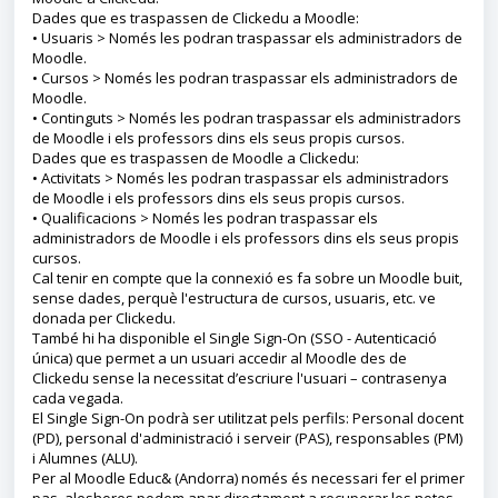
Dades que es traspassen de Clickedu a Moodle:
• Usuaris > Només les podran traspassar els administradors de
Moodle.
• Cursos > Només les podran traspassar els administradors de
Moodle.
• Continguts > Només les podran traspassar els administradors
de Moodle i els professors dins els seus propis cursos.
Dades que es traspassen de Moodle a Clickedu:
• Activitats > Només les podran traspassar els administradors
de Moodle i els professors dins els seus propis cursos.
• Qualificacions > Només les podran traspassar els
administradors de Moodle i els professors dins els seus propis
cursos.
Cal tenir en compte que la connexió es fa sobre un Moodle buit,
sense dades, perquè l'estructura de cursos, usuaris, etc. ve
donada per Clickedu.
També hi ha disponible el Single Sign-On (SSO - Autenticació
única) que permet a un usuari accedir al Moodle des de
Clickedu sense la necessitat d’escriure l'usuari – contrasenya
cada vegada.
El Single Sign-On podrà ser utilitzat pels perfils: Personal docent
(PD), personal d'administració i serveir (PAS), responsables (PM)
i Alumnes (ALU).
Per al Moodle Educ& (Andorra) només és necessari fer el primer