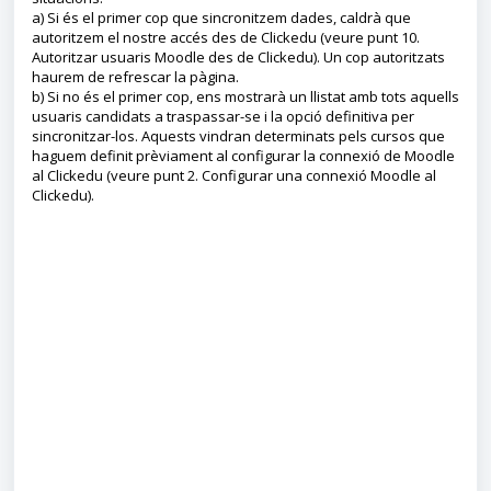
a) Si és el primer cop que sincronitzem dades, caldrà que
autoritzem el nostre accés des de Clickedu (veure punt 10.
Autoritzar usuaris Moodle des de Clickedu). Un cop autoritzats
haurem de refrescar la pàgina.
b) Si no és el primer cop, ens mostrarà un llistat amb tots aquells
usuaris candidats a traspassar-se i la opció definitiva per
sincronitzar-los. Aquests vindran determinats pels cursos que
haguem definit prèviament al configurar la connexió de Moodle
al Clickedu (veure punt 2. Configurar una connexió Moodle al
Clickedu).