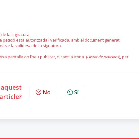
 de la signatura.
 petició està autoritzada i verificada, amb el document generat
trar la validesa de la signatura.
ixa pantalla on l’heu publicat, clicant la icona (
Llistat de peticions
), per
l aquest
No
Sí
article?