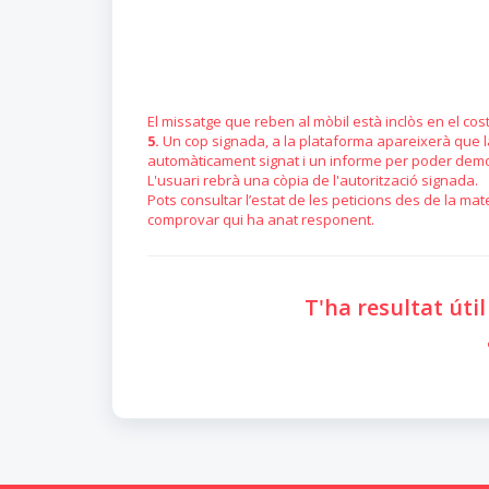
El missatge que reben al mòbil està inclòs en el cost
5.
Un cop signada, a la plataforma apareixerà que la
automàticament signat i un informe per poder demos
L'usuari rebrà una còpia de l'autorització signada.
Pots consultar l’estat de les peticions des de la mate
comprovar qui ha anat responent.
T'ha resultat úti