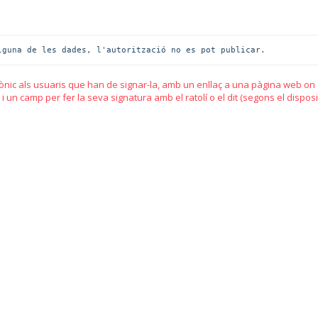
lguna de les dades, l'autorització no es pot publicar.
trònic als usuaris que han de signar-la, amb un enllaç a una pàgina web on
 un camp per fer la seva signatura amb el ratolí o el dit (segons el disposit