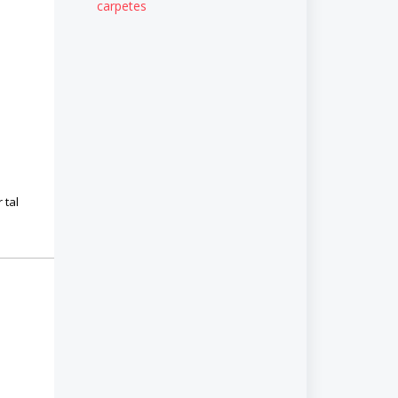
carpetes
 tal