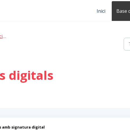
Inici
Base 
ns
s digitals
s amb signatura digital