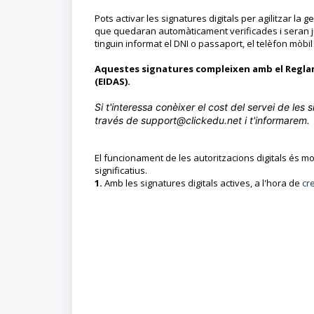
Pots activar les signatures digitals per agilitzar la 
que quedaran automàticament verificades i seran ju
tinguin informat el DNI o passaport, el telèfon mòbil 
Aquestes signatures compleixen amb el Reglamen
(EIDAS).
Si t'interessa conèixer el cost del servei de les 
través de support@clickedu.net i t'informarem.
El funcionament de les autoritzacions digitals és m
significatius.
1.
Amb les signatures digitals actives, a l'hora de
cr