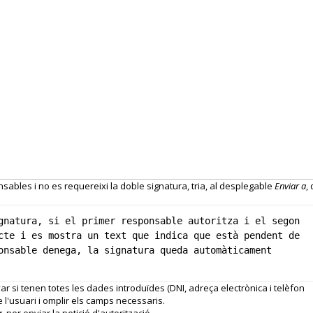
nsables i no es requereixi la doble signatura, tria, al desplegable
Enviar a
,
gnatura, si el primer responsable autoritza i el segon 
cte i es mostra un text que indica que està pendent de 
onsable denega, la signatura queda automàticament 
r si tenen totes les dades introduïdes (DNI, adreça electrònica i telèfon
 de l'usuari i omplir els camps necessaris.