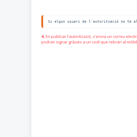
Si algun usuari de l'autorització no té a
4.
En publicar l'autorització, s'envia un correu elec
podran signar gràcies a un codi que rebran al mòbil i