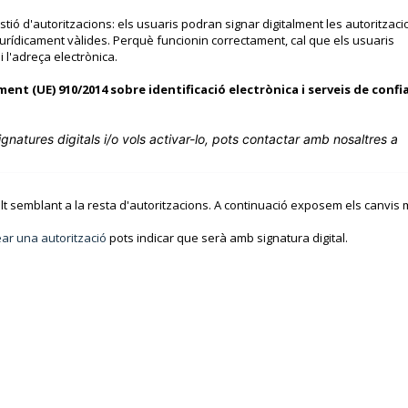
gestió d'autoritzacions: els usuaris podran signar digitalment les autoritzaci
rídicament vàlides. Perquè funcionin correctament, cal que els usuaris
i l'adreça electrònica.
t (UE) 910/2014 sobre identificació electrònica i serveis de confi
signatures digitals i/o vols activar-lo, pots contactar amb nosaltres a
olt semblant a la resta d'autoritzacions. A continuació exposem els canvis
ear una autorització
pots indicar que serà amb signatura digital.