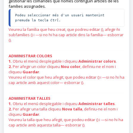
gestionar les comandes que només continguin articles de les
famílies assignades.
Podeu seleccionar més d'un usuari mantenint 
premuda la tecla 
Ctrl
.
Veureu la família que heu creat, que podreu editar (), afegir-hi
subfamílies () i —si no hi ha cap article dins la família— esborrar
().
ADMINISTRAR COLORS
1.
Obriu el menú desplegable i cliqueu
Administrar colors
.
2.
Per afegir un color cliqueu
Nou color
, definiu-ne el nom i
cliqueu
Guardar
.
Veureu el color que heu afegit, que podeu editar () i —si no hi ha
cap article amb aquest color— esborrar ().
ADMINISTRAR TALLES
1.
Obriu el menú desplegable i cliqueu
Administrar talles
.
2.
Per afegir una talla cliqueu
Nova talla
, definiu-ne el nom i
cliqueu
Guardar
.
Veureu la talla que heu afegit, que podeu editar () i —si no hi ha
cap article amb aquesta talla— esborrar ().