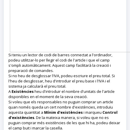
Si teniu un lector de codi de barres connectat a l'ordinador,
podeu utilitzar-lo per llegir el codi de l'article i que el camp
s'ompli automàticament. Aquest camp facilitarà la creació i
preparació de comandes.
Si no heu de desglossar l'IVA, podeu escriure el preu total. Si
l'heu de desglossar, heu d'introduir el preu base i l'IVA i el
sistema ja calcularà el preu total.
A
Existències
heu d'introduir el nombre d'unitats de l'article
disponibles en el moment de la seva creació.
Si voleu que els responsables no puguin comprar un article
quan només queda un cert nombre d'existències, introduïu
aquesta quantitat a
Mínim d'existències
i marqueu
Control
d'existències
. De la mateixa manera, si voleu que no es
puguin comprar més existències de les que hi ha, podeu deixar
el camp buit i marcar la casella.