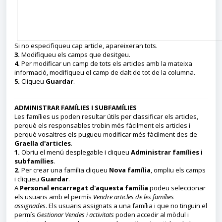
Si no especifiqueu cap article, apareixeran tots.
3.
Modifiqueu els camps que desitgeu.
4.
Per modificar un camp de tots els articles amb la mateixa
informació, modifiqueu el camp de dalt de tot de la columna.
5.
Cliqueu
Guardar
.
ADMINISTRAR FAMÍLIES I SUBFAMÍLIES
Les famílies us poden resultar útils per classificar els articles,
perquè els responsables trobin més fàcilment els articles i
perquè vosaltres els pugueu modificar més fàcilment des de
Graella d'articles
.
1.
Obriu el menú desplegable i cliqueu
Administrar famílies i
subfamílies
.
2.
Per crear una família cliqueu
Nova família
, ompliu els camps
i cliqueu
Guardar
.
A
Personal encarregat d'aquesta família
podeu seleccionar
els usuaris amb el permís
Vendre articles de les famílies
assignades
. Els usuaris assignats a una família i que no tinguin el
permís
Gestionar Vendes i activitats
poden accedir al mòdul i