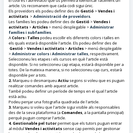
El codi és l'abreviació que us permetrà identificar fàcilment un
article. Us recomanem que cada codi sigui únic.
Els proveïdors els podeu definir des de
Gestió
>
Vendes i
activitats
>
Administració de proveïdors
.
Les famílies les podeu definir des de
Gestió
>
Vendes i
activitats
>
Articles
> menú desplegable >
Administrar
famílies i subfamílies
.
A
Colors
i
Talles
podeu escollir els diferents colors i talles en
els quals estarà disponible l'article. Els podeu definir des de
Gestió
>
Vendes i activitats
>
Articles
> menú desplegable
>
Administrar colors
i
Administrar talles
, respectivament.
Seleccioneu les etapes i els cursos en què l'article està
disponible. Si no seleccioneu cap etapa, estarà disponible per a
totes. De la mateixa manera, si no seleccioneu cap curs, estarà
disponible per a tots.
2.
Marqueu o desmarqueu
Actiu
segons si voleu que es puguin
realitzar comandes amb aquest article.
També podeu definir un període de temps en el qual l'article
està actiu.
Podeu penjar una fotografia quadrada de l'article.
3.
Marqueu si voleu que l'article sigui visible als responsables
des de la seva plataforma (a
Comandes
, a la pantalla principal)
perquè puguin comprar l'article.
4. Gestionable pel tutor
permet que els tutors puguin entrar
al mòdul
Vendes i activitats
sense cap permís per gestionar