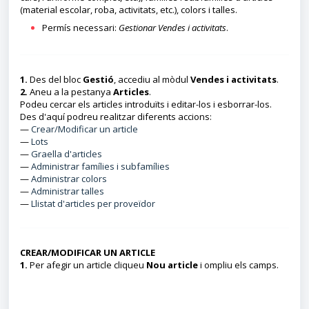
(material escolar, roba, activitats, etc.), colors i talles.
Permís necessari:
Gestionar Vendes i activitats
.
1.
Des del bloc
Gestió
, accediu al mòdul
Vendes i activitats
.
2.
Aneu a la pestanya
Articles
.
Podeu cercar els articles introduïts i editar-los i esborrar-los.
Des d'aquí podreu realitzar diferents accions:
—
Crear/Modificar un article
—
Lots
—
Graella d'articles
—
Administrar famílies i subfamílies
—
Administrar colors
—
Administrar talles
—
Llistat d'articles per proveïdor
CREAR/MODIFICAR UN ARTICLE
1.
Per afegir un article cliqueu
Nou article
i ompliu els camps.