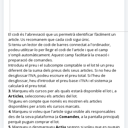
El codi és l'abreviació que us permetrà identificar fàcilment un
article. Us recomanem que cada codi sigui únic.
Si teniu un lector de codi de barres connectat a l'ordinador,
podeu utilitzar-lo per llegir el codi de l'article i que el camp
s'ompli automàticament. Aquest camp facilitarà la creació i
preparació de comandes.
Introduïu el preu i el subcompte comptable si el lot té un preu
diferent de la suma dels preus dels seus articles. Si no heu de
desglossar l'IVA, podeu escriure el preu total. Si l'heu de
desglossar, heu d'introduir el preu base i l'IVA i el sistema ja
calcularà el preu total.
3.
Marqueu els cursos per als quals estarà disponible el lot i, a
Articles
, seleccioneu els articles del lot.
Tingueu en compte que només es mostren els articles
disponibles per a tots els cursos marcats.
4.
Marqueu si voleu que l'article sigui visible als responsables
des de la seva plataforma (a
Comandes
, a la pantalla principal)
perquè puguin comprar el lot.
5.
Marqueu o desmarqueu
Actiu
segons si voleu que es puguin