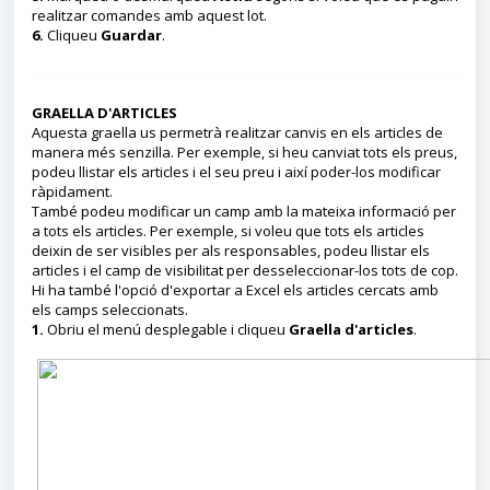
realitzar comandes amb aquest lot.
6.
Cliqueu
Guardar
.
GRAELLA D'ARTICLES
Aquesta graella us permetrà realitzar canvis en els articles de
manera més senzilla. Per exemple, si heu canviat tots els preus,
podeu llistar els articles i el seu preu i així poder-los modificar
ràpidament.
També podeu modificar un camp amb la mateixa informació per
a tots els articles. Per exemple, si voleu que tots els articles
deixin de ser visibles per als responsables, podeu llistar els
articles i el camp de visibilitat per desseleccionar-los tots de cop.
Hi ha també l'opció d'exportar a Excel els articles cercats amb
els camps seleccionats.
1.
Obriu el menú desplegable i cliqueu
Graella d'articles
.