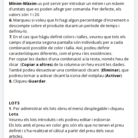
Mínim-Màxim
us pot servir per introduir un mínim i un màxim
d'unitats que es poden afegir per comanda. Per defecte, els
valors són 1 i 20.
6.
Marqueu si voleu que hi hagi algun percentatge d'increment o
descompte sobre el producte durant un període de temps i
definiu-lo.
7.
En el cas que hàgiu definit colors i talles, veureu que tots els
camps d'aquesta segona pantalla són individuals per a cada
combinació possible de color i talla. Així, podeu definir
característiques diferents, com el preu i les existències.
Per copiar les dades d'una combinació a la resta, només heu de
clicar (
Copiar a altres
) de la columna on heu escrit les dades.
També podeu desactivar una combinació clicant (
Eliminar
), que
podreu tornar a activar clicant la icona del vistiplau (
Activar
).
8.
Cliqueu
Guardar
.
LOTS
1.
Per administrar els lots obriu el menú desplegable i cliqueu
Lots
.
Veureu els lots introduïts i els podreu editar i esborrar.
Els lots amb el preu en color gris són els que no tenen el preu
definit i s'ha realitzat el càlcul a partir del preu dels seus
articles.