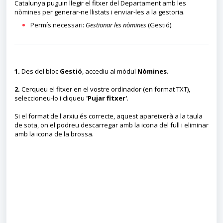
Catalunya puguin llegir el fitxer del Departament amb les
nòmines per generar-ne llistats i enviar-les a la gestoria.
Permís necessari:
Gestionar les nòmines
(Gestió).
1.
Des del bloc
Gestió
, accediu al mòdul
Nòmines
.
2.
Cerqueu el fitxer en el vostre ordinador (en format TXT),
seleccioneu-lo i cliqueu
'Pujar fitxer'
.
Si el format de l'arxiu és correcte, aquest apareixerà a la taula
de sota, on el podreu descarregar amb la icona del full i eliminar
amb la icona de la brossa.