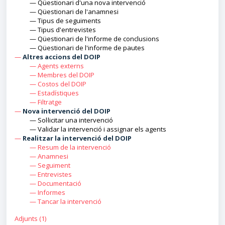
—
Q
üestionari d'una nova intervenció
—
Q
üestionari de l'anamnesi
—
T
ipus de seguiments
—
T
ipus d'entrevistes
—
Q
üestionari de l'informe de conclusions
—
Q
üestionari de l'informe de pautes
—
Altres accions del DOIP
—
Agents externs
—
Membres del DOIP
—
Costos del DOIP
—
Estadístiques
—
Filtratge
—
Nova intervenció del DOIP
—
Sol·licitar una intervenció
—
Validar la intervenció i assignar els agents
—
Realitzar la intervenció del DOIP
—
Resum de la intervenció
—
Anamnesi
—
Seguiment
—
Entrevistes
—
Documentació
—
Informes
—
Tancar la intervenció
Adjunts (1)