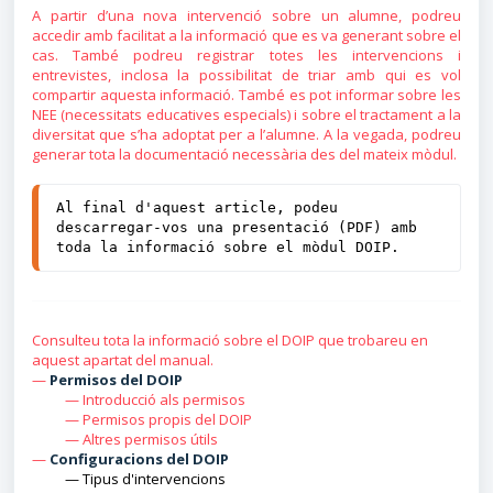
A partir d’una nova intervenció sobre un alumne, podreu
accedir amb facilitat a la informació que es va generant sobre el
cas. També podreu registrar totes les intervencions i
entrevistes, inclosa la possibilitat de triar amb qui es vol
compartir aquesta informació. També es pot informar sobre les
NEE (necessitats educatives especials) i sobre el tractament a la
diversitat que s’ha adoptat per a l’alumne. A la vegada, podreu
generar tota la documentació necessària des del mateix mòdul
.
Al final d'aquest article, 
podeu 
descarregar-vos una presentació (PDF) amb 
toda la informació sobre el mòdul DOIP.
Consulteu tota la informació sobre el DOIP que trobareu en
aquest apartat del manual.
—
Permisos del DOIP
—
Introducció als permisos
—
Permisos propis del DOIP
—
Altres permisos útils
—
Configuracions del DOIP
—
T
ipus d'intervencions