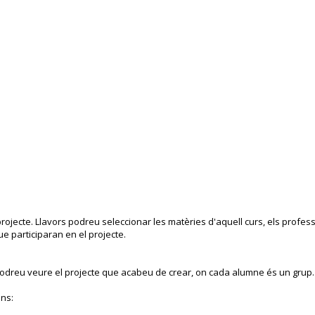
projecte. Llavors podreu seleccionar les matèries d'aquell curs, els profes
ue participaran en el projecte.
 podreu veure el projecte que acabeu de crear, on cada alumne és un grup.
ons: