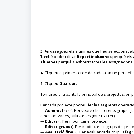
3.
Arrossegueu els alumnes que heu seleccionat als
També podeu clicar
Repartir alumnes
perquè els a
alumnes
perquè s'esborrin totes les assignacions.
4.
Cliqueu el primer cercle de cada alumne per definir 
5.
Cliqueu
Guardar
.
Tornareu a la pantalla principal dels projectes, on
Per cada projecte podreu fer les següents operaci
—
Administrar
(). Per veure els diferents grups, ge
eines activades, utilitzar-les (mur i tauler).
—
Editar
(). Per modificar el projecte.
—
Editar grups
(). Per modificar els grups del proje
—
Avaluació final
(). Per avaluar cada grup i afegi