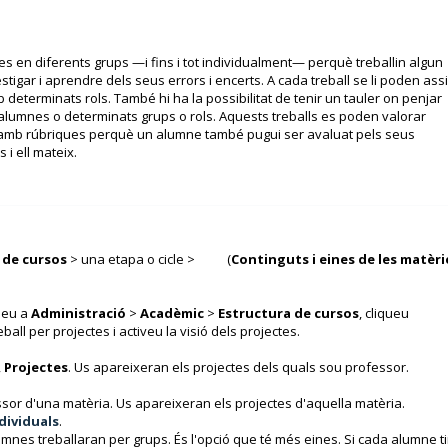
es en diferents grups —i fins i tot individualment— perquè treballin algun
tigar i aprendre dels seus errors i encerts. A cada treball se li poden ass
determinats rols. També hi ha la possibilitat de tenir un tauler on penjar
s alumnes o determinats grups o rols. Aquests treballs es poden valorar
 amb rúbriques perquè un alumne també pugui ser avaluat pels seus
i ell mateix.
 de cursos
> una etapa o cicle >
(
Continguts i eines de les matèri
aneu a
Administració
>
Acadèmic
>
Estructura de cursos
, cliqueu
eball per projectes i activeu la visió dels projectes.
,
Projectes
. Us apareixeran els projectes dels quals sou professor.
sor d'una matèria. Us apareixeran els projectes d'aquella matèria.
dividuals
.
mnes treballaran per grups. És l'opció que té més eines. Si cada alumne t