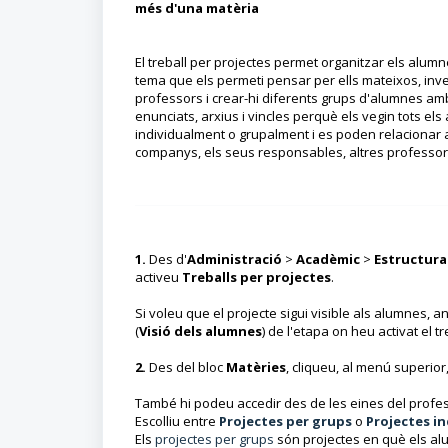
més d'una matèria
El treball per projectes permet organitzar els alumn
tema que els permeti pensar per ells mateixos, inves
professors i crear-hi diferents grups d'alumnes amb 
enunciats, arxius i vincles perquè els vegin tots el
individualment o grupalment i es poden relacionar
companys, els seus responsables, altres professors 
1.
Des d'
Administració
>
Acadèmic
>
Estructura
activeu
Treballs per projectes
.
Si voleu que el projecte sigui visible als alumnes, 
(
Visió dels alumnes
) de l'etapa on heu activat el tr
2.
Des del bloc
Matèries
, cliqueu, al menú superior
També hi podeu accedir des de les eines del profes
Escolliu entre
Projectes per grups
o
Projectes in
Els
projectes per grups
són projectes en què els alu