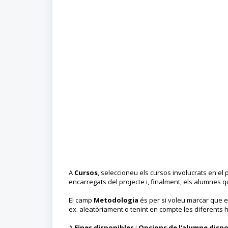
A
Cursos
, seleccioneu els cursos involucrats en el 
encarregats del projecte i, finalment, els alumnes q
El camp
Metodologia
és per si voleu marcar que e
ex. aleatòriament o tenint en compte les diferents h
A
Eines disponibles
i
Opcions de l'alumne dispo