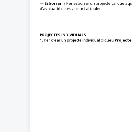
—
Esborrar
(). Per esborrar un projecte cal que aq
d'avaluació ni res al mur i al tauler.
PROJECTES INDIVIDUALS
1.
Per crear un projecte individual cliqueu
Projecte