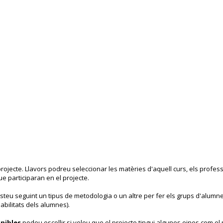
projecte. Llavors podreu seleccionar les matèries d'aquell curs, els profes
ue participaran en el projecte.
steu seguint un tipus de metodologia o un altre per fer els grups d'alumne
abilitats dels alumnes).
nibles
podeu escollir si voleu que el projecte tingui algunes eines com el 