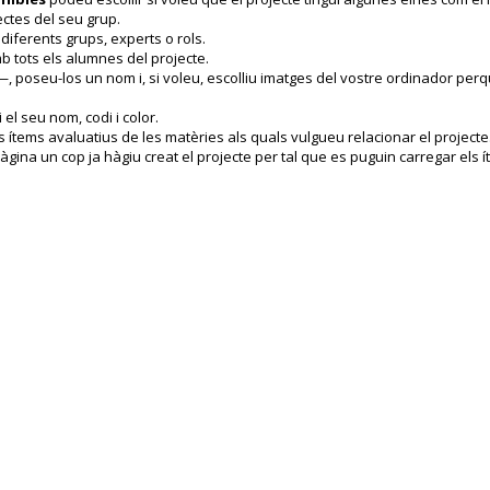
ectes del seu grup.
diferents grups, experts o rols.
mb tots els alumnes del projecte.
poseu-los un nom i, si voleu, escolliu imatges del vostre ordinador per
el seu nom, codi i color.
s ítems avaluatius de les matèries als quals vulgueu relacionar el projecte
ina un cop ja hàgiu creat el projecte per tal que es puguin carregar els 