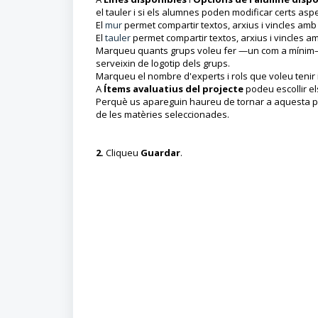
el tauler i si els alumnes poden modificar certs asp
El
mur
permet compartir textos, arxius i vincles amb 
El
t
auler
permet compartir textos, arxius i vincles a
Marqueu quants grups voleu fer —un com a mínim—, 
serveixin de logotip dels grups.
Marqueu el nombre d'experts i rols que voleu tenir i 
A
Ítems
avaluatius del projecte
podeu escollir el
Perquè us apareguin haureu de tornar a aquesta pàg
de les matèries seleccionades.
2.
Cliqueu
Guardar
.