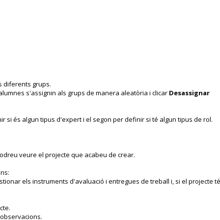
 diferents grups.
lumnes s'assignin als grups de manera aleatòria i clicar
Desassignar
si és algun tipus d'expert i el segon per definir si té algun tipus de rol.
 podreu veure el projecte que acabeu de crear.
ons:
stionar els instruments d'avaluació i entregues de treball i, si el projecte t
cte.
r observacions.