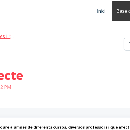
Inici
Base 
rúbriques
ecte
:32 PM
loure alumnes de diferents cursos, diversos professors i que afect