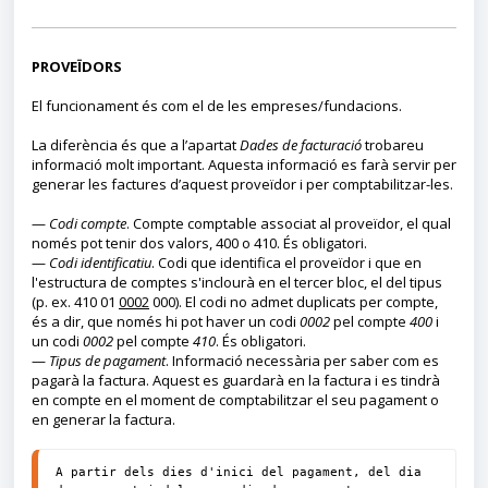
PROVEÏDORS
El funcionament és com el de les
empreses/fundacions
.
La diferència és que a l’apartat
Dades de facturació
trobareu
informació molt important. Aquesta informació es farà servir per
generar les factures d’aquest proveïdor i per comptabilitzar-les.
—
Codi compte
. Compte comptable associat al proveïdor, el qual
només pot tenir dos valors, 400 o 410. És obligatori.
—
Codi identificatiu
. Codi que identifica el proveïdor i que en
l'estructura de comptes s'inclourà en el tercer bloc, el del tipus
(p. ex. 410 01
0002
000). El codi no admet duplicats per compte,
és a dir, que només hi pot haver un codi
0002
pel compte
400
i
un codi
0002
pel compte
410
. És obligatori.
—
Tipus de pagament
. Informació necessària per saber com es
pagarà la factura. Aquest es guardarà en la factura i es tindrà
en compte en el moment de comptabilitzar el seu pagament o
en generar la factura.
A partir dels dies d'inici del pagament, del dia 