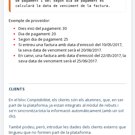
de pagament i del segon dia de pagament es 
calcularà la data de venciment de la factura.
Exemple de proveïdor:
Dies inici del pagament: 30
Dia de pagament: 20
Segon dia de pagament: 25
Si entreu una factura amb data d'emissió del 10/05/2017,
la seva data de venciment serà el 20/06/2017.
En canvi, una factura amb data d'emissió del 22/05/2017, la
seva data de venciment serà el 25/06/2017.
CLIENTS
En el bloc
Comptabilitat
, els clients són els alumnes, que, en ser
part de la plataforma, ja estan integrats al mòdul de rebuts i
se'n sincronitza tota la informació automàticament (amb un sol
clic).
També podeu, però, introduir les dades dels clients externs que
tingueu que no formen part de la plataforma.