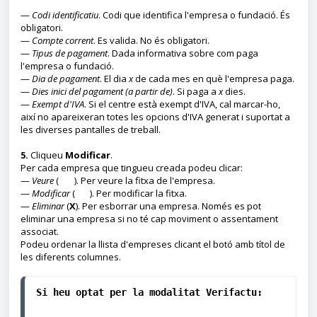
—
Codi identificatiu
. Codi que identifica l'empresa o fundació. És
obligatori.
—
Compte corrent
. Es valida. No és obligatori.
—
Tipus de pagament
. Dada informativa sobre com paga
l'empresa o fundació.
—
Dia de pagament
. El dia
x
de cada mes en què l'empresa paga.
—
Dies inici del pagament (a partir de)
. Si paga a
x
dies.
—
Exempt d'IVA
. Si el centre està exempt d'IVA, cal marcar-ho,
així no apareixeran totes les opcions d'IVA generat i suportat a
les diverses pantalles de treball.
5.
Cliqueu
Modificar
.
Per cada empresa que tingueu creada podeu clicar:
—
Veure
(
). Per veure la fitxa de l'empresa.
—
Modificar
(
). Per modificar la fitxa.
—
Eliminar
(
X
). Per esborrar una empresa. Només es pot
eliminar una empresa si no té cap moviment o assentament
associat.
Podeu ordenar la llista d'empreses clicant el botó amb títol de
les diferents columnes.
Si heu optat per la modalitat Verifactu: