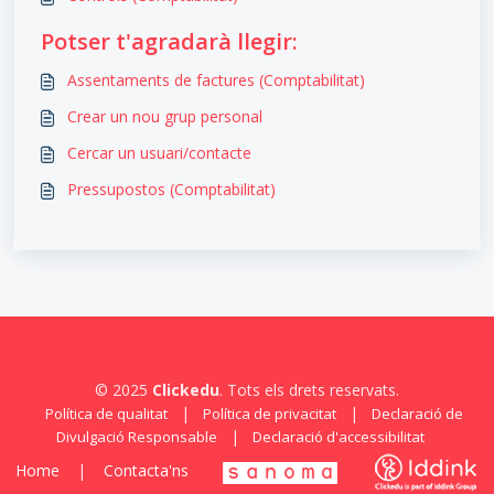
Potser t'agradarà llegir:
Assentaments de factures (Comptabilitat)
Crear un nou grup personal
Cercar un usuari/contacte
Pressupostos (Comptabilitat)
© 2025
Clickedu
. Tots els drets reservats.
|
|
Política de qualitat
Política de privacitat
Declaració de
|
Divulgació Responsable
Declaració d'accessibilitat
Home
|
Contacta'ns