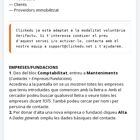
—
Clients
—
Proveïdors immobilitzat
Clickedu ja està adaptat a la modalitat voluntària 
Verifactu. Si t'interessa conèixer el preu 
d'aquest servei i/o activar-lo, contacta amb el 
nostre equip a 
support@clickedu.net
 i t'ajudarem.
EMPRESES/FUNDACIONS
1.
Des del bloc
Comptabilitat
, entreu a
Manteniments
(
Contactes > Empreses/Fundacions
).
Accedireu a la pantalla on se us mostren totes les empreses
que teniu introduïdes que comencen amb la lletra
a
. Amb el
cercador podeu buscar qualsevol lletra o veure totes les
empreses clicant
TOTS
. També podeu cercar per nom i per
persona de contacte.
2.
Per donar d'alta una nova empresa o fundació cliqueu
Alta
.
A
Dades generals
ompliu les dades bàsiques del contacte.