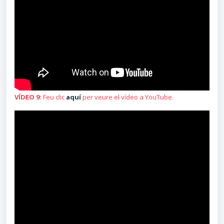
VÍDEO 9:
Feu clic
aquí
per veure el vídeo a YouTube.