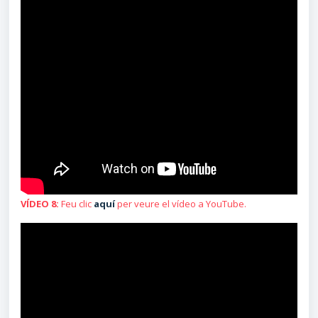
VÍDEO 8:
Feu clic
aquí
per veure el vídeo a YouTube.