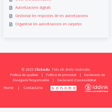
Autoritzacions digitals
Gestionar les respostes de les autoritzacions
Organitzar les autoritzacions en carpetes
© 2025
Clickedu
. Tots els drets reservats.
|
|
Política de qualitat
Política de privacitat
Declaració de
|
Divulgació Responsable
Declaració d'accessibilitat
Home
|
Contacta'ns