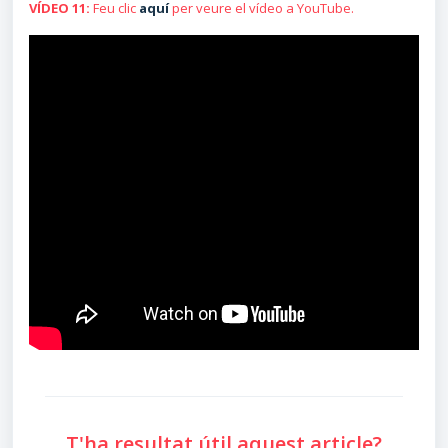
VÍDEO 11:
Feu clic
aquí
per veure el vídeo a YouTube.
T'ha resultat útil aquest article?