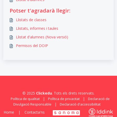
Potser t'agradarà llegir:
Llistats de classes
Llistats, informes i taules
Llistat d'alumnes (Nova versió)
Permisos del DOIP
© 2025
Clickedu
. Tots els drets reservats.
|
|
Política de qualitat
Política de privacitat
Declaració de
|
Divulgació Responsable
Declaració d'accessibilitat
Home
|
Contacta'ns