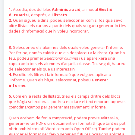
1.
Accediu, des del bloc
Administració
, al mòdul
Gestió
d'usuaris
i, després, a
Llistats.
2.
Quan sigueu a dins, podeu seleccionar, com si fos qualsevol
altre llistat, els cursos a partir dels quals vulgueu generar-lo i les
dades d'informació que hi voleu incorporar.
3.
Seleccioneu els alumnes dels quals voleu generar l’informe.
Per fer-ho, només caldrà que els desplaceu a la dreta. Quan ho
feu, podeu prémer
Seleccionar alumnes
i us apareixerà una
capsa amb tots els alumnes d’aquella classe. Tot seguit, haureu
de seleccionar els que us interessin.
4.
Escolliu els filtres i la informació que vulgueu aplicar a
l'informe. Quan els hàgiu seleccionat, polseu
Generar
informe
.
5.
Com en la resta de llistats, trieu els camps dintre dels blocs
que hàgiu seleccionat i podreu escriure el text emprant aquests
comodins/camps per generar massivament l'informe.
Quan acabem de fer la composició, podem previsualitzar-la,
generar-ne un PDF o un document en format rtf (que tant es pot
obrir amb Microsoft Word com amb Open Office). També podem
guardar el format per fer-lo servir en futures ocasions aplicat a